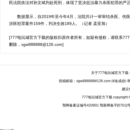
民法院依法对孙文斌判处死刑，体现了坚决惩治暴力杀医犯罪的严
数据显示，自2019年至今年4月，法院共计一审审结杀医、伤
涉医犯罪案件159件，判决生效189人。（记者 孟亚旭）
[777电玩城官方下载的版权归原作者所有，如疑有侵权，请联系77
删除，
xgw888888@126.com
]
关于777电玩城官方下载
投稿邮箱：xgw888888#126.com (#改成@)
建议
777电玩城官方下载 copyright © 
鄂网备案证编号420901 鄂新网备字[0701]号 