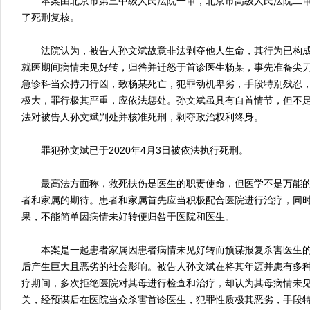
本案由北京市第三中级人民法院一审，北京市高级人民法院二审
了死刑复核。
法院认为，被告人孙文斌故意非法剥夺他人生命，其行为已构成
就医期间病情未见好转，归咎并迁怒于首诊医生杨某，事先准备尖
急诊科当众持刀行凶，致杨某死亡，犯罪动机卑劣，手段特别残忍
极大，罪行极其严重，应依法惩处。孙文斌虽具有自首情节，但不
法对被告人孙文斌判处并核准死刑，剥夺政治权利终身。
罪犯孙文斌已于2020年4月3日被依法执行死刑。
最高法方面称，救死扶伤是医生的职责使命，但医学不是万能的
者和家属的期待。患者和家属首先应当积极配合医院进行治疗，同
果，不能简单因病情未好转便归咎于医院和医生。
本案是一起患者家属因患者病情未见好转而预谋报复杀害医生的典
后产生巨大且恶劣的社会影响。被告人孙文斌在将其年迈并患有多
疗期间，多次拒绝医院对其母进行检查和治疗，却认为其母病情未
关，经预谋后在医院当众杀害首诊医生，犯罪性质极其恶劣，手段