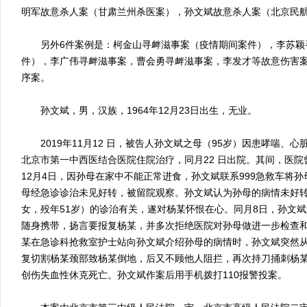
明军故意杀人案（甘肃兰州杀医案），孙文斌故意杀人案（北京民
另外6件案例是：柯金山寻衅滋事案（疫情期间案件），李苏颖
件），李广伟寻衅滋事案，曹会勇寻衅滋事案，李发才等故意伤害
序案。
孙文斌，男，汉族，1964年12月23日出生，无业。
2019年11月12 日，被告人孙文斌之母（95岁）因患哮喘、
北京市第一中西医结合医院住院治疗，同月22 日出院。其间，医
12月4日，因孙母在家中不能正常进食，孙文斌联系999急救车将
母经急诊诊治未见好转，被留院观察。孙文斌认为孙母的病情未好
女，殁年51岁）的诊治有关，遂对杨某怀恨在心。同月8日，孙文
随身携带，扬言要报复杨某，并多次拒绝医院对孙母做进一步检查和
某在急诊科抢救室护士站向孙文斌介绍孙母的病情时，孙文斌突然
复切割杨某颈部致杨某倒地，后又不顾他人阻拦，再次持刀捅刺杨
创伤失血性休克死亡。孙文斌作案后用手机拨打110报警投案。