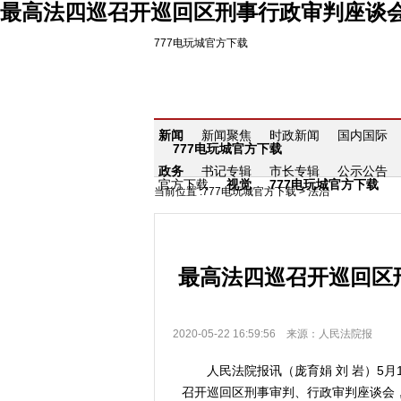
最高法四巡召开巡回区刑事行政审判座谈会-
777电玩城官方下载
新闻
新闻聚焦
时政新闻
国内国际
777电玩城官方下载
政务
书记专辑
市长专辑
公示公告
官方下载
视觉
777电玩城官方下载
当前位置 :
777电玩城官方下载
>
法治
最高法四巡召开巡回区
2020-05-22 16:59:56 来源：人民法院报
人民法院报讯（庞育娟 刘 岩）5月1
召开巡回区刑事审判、行政审判座谈会，