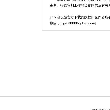
审判、行政审判工作的负责同志及有关
[777电玩城官方下载的版权归原作者
删除，
xgw888888@126.com
]