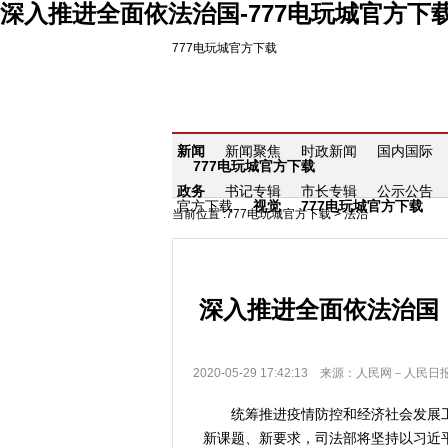
深入推进全面依法治国-777电玩城官方下
777电玩城官方下载
新闻
新闻聚焦
时政新闻
国内国际
777电玩城官方下载
政务
书记专辑
市长专辑
公示公告
官方下载
视觉
777电玩城官方下载
当前位置 :
777电玩城官方下载
>
法治
深入推进全面依法治国
2020-05-29 17:42:13 来源：人民网－人民日
统筹推进疫情防控和经济社会发展工
新课题、新要求，司法部将坚持以习近