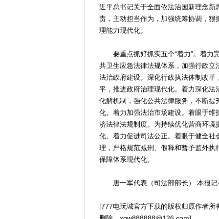
近平总书记关于全面依法治国新理念新
责，主动担当作为，加强统筹协调，狠
理能力现代化。
要重点抓好抓实五个“着力”。着力完
共卫生应急法律法规体系，加强行政立
法治政府建设。深化行政执法体制改革
平，推进政府治理现代化。着力深化法
化解机制，强化公共法律服务，不断提
化。着力加强法治市场建设。着眼于维
济法律法规制度。为持续优化营商环境
化。着力促进司法公正。着眼于健全社
理，严格规范减刑、假释和暂予监外执
保障体系现代化。
唐一军代表（司法部部长） 本报记
[777电玩城官方下载的版权归原作者
删除，
xgw888888@126.com
]