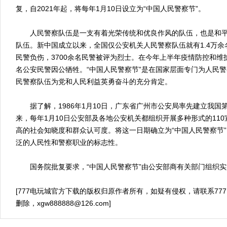
复，自2021年起，将每年1月10日设立为“中国人民警察节”。
人民警察队伍是一支有着光荣传统和优良作风的队伍，也是和平
队伍。新中国成立以来，全国仅公安机关人民警察队伍就有1.4万余
民警负伤，3700余名民警被评为烈士。在今年上半年疫情防控和维
名公安民警因公牺牲。“中国人民警察节”是在国家层面专门为人民
民警察队伍为党和人民利益英勇奋斗的充分肯定。
据了解，1986年1月10日，广东省广州市公安局率先建立我国第
来，每年1月10日公安部及各地公安机关都组织开展多种形式的11
高的社会知晓度和群众认可度。将这一日期确立为“中国人民警察节
泛的人民性和警察职业的标志性。
国务院批复要求，“中国人民警察节”由公安部商有关部门组织实
[777电玩城官方下载的版权归原作者所有，如疑有侵权，请联系77
删除，
xgw888888@126.com
]