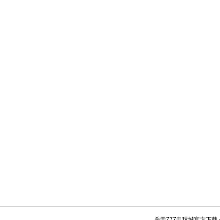
关于777电玩城官方下载