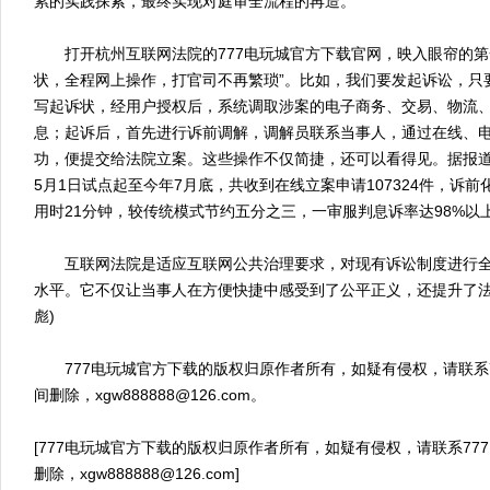
累的实践探索，最终实现对庭审全流程的再造。
打开杭州互联网法院的777电玩城官方下载官网，映入眼帘的第一
状，全程网上操作，打官司不再繁琐”。比如，我们要发起诉讼，只
写起诉状，经用户授权后，系统调取涉案的电子商务、交易、物流
息；起诉后，首先进行诉前调解，调解员联系当事人，通过在线、
功，便提交给法院立案。这些操作不仅简捷，还可以看得见。据报道
5月1日试点起至今年7月底，共收到在线立案申请107324件，诉前化
用时21分钟，较传统模式节约五分之三，一审服判息诉率达98%以
互联网法院是适应互联网公共治理要求，对现有诉讼制度进行全
水平。它不仅让当事人在方便快捷中感受到了公平正义，还提升了法
彪)
777电玩城官方下载的版权归原作者所有，如疑有侵权，请联系7
间删除，
xgw888888@126.com
。
[777电玩城官方下载的版权归原作者所有，如疑有侵权，请联系77
删除，
xgw888888@126.com
]