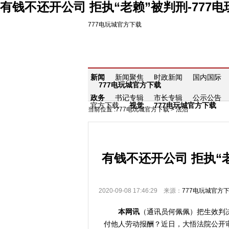
有钱不还开公司 拒执“老赖”被判刑-777
777电玩城官方下载
新闻
新闻聚焦
时政新闻
国内国际
777电玩城官方下载
政务
书记专辑
市长专辑
公示公告
官方下载
视觉
777电玩城官方下载
当前位置 :
777电玩城官方下载
>
法治
有钱不还开公司 拒执“
2020-09-08 17:46:29 来源：
777电玩城官方
本网讯
（通讯员何佩佩）把生效判
付他人劳动报酬？近日，大悟法院公开