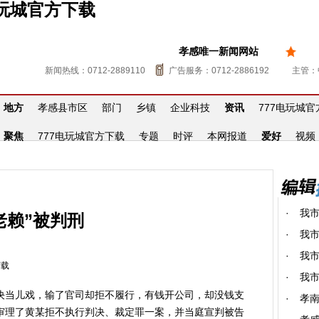
电玩城官方下载
孝感唯一新闻网站
新闻热线：0712-2889110
广告服务：0712-2886192
主管：
地方
孝感县市区
部门
乡镇
企业科技
资讯
777电玩城
聚焦
777电玩城官方下载
专题
时评
本网报道
爱好
视频
·
我
老赖”被判刑
·
我市
·
我市
下载
·
我
决当儿戏，输了官司却拒不履行，有钱开公司，却没钱支
·
孝
审理了黄某拒不执行判决、裁定罪一案，并当庭宣判被告