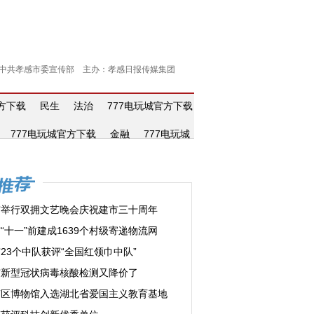
中共孝感市委宣传部 主办：孝感日报传媒集团
官方下载
民生
法治
777电玩城官方下载
777电玩城官方下载
金融
777电玩城
市举行双拥文艺晚会庆祝建市三十周年
“十一”前建成1639个村级寄递物流网
23个中队获评“全国红领巾中队”
市新型冠状病毒核酸检测又降价了
南区博物馆入选湖北省爱国主义教育基地