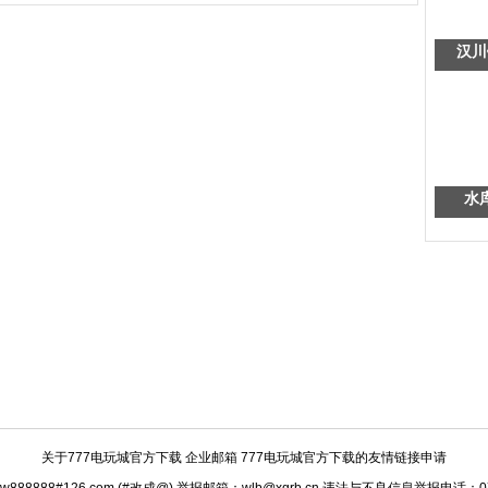
汉川
水
关于777电玩城官方下载
企业邮箱 777电玩城官方下载的友情链接申请