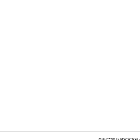
关于777电玩城官方下载