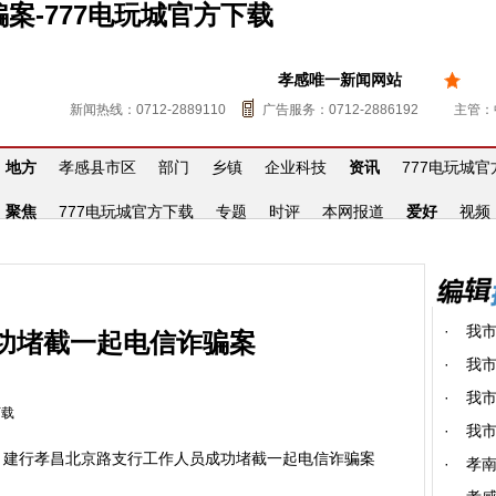
案-777电玩城官方下载
孝感唯一新闻网站
新闻热线：0712-2889110
广告服务：0712-2886192
主管：
地方
孝感县市区
部门
乡镇
企业科技
资讯
777电玩城
聚焦
777电玩城官方下载
专题
时评
本网报道
爱好
视频
·
我
功堵截一起电信诈骗案
·
我市
·
我市
下载
·
我
日，建行孝昌北京路支行工作人员成功堵截一起电信诈骗案
·
孝