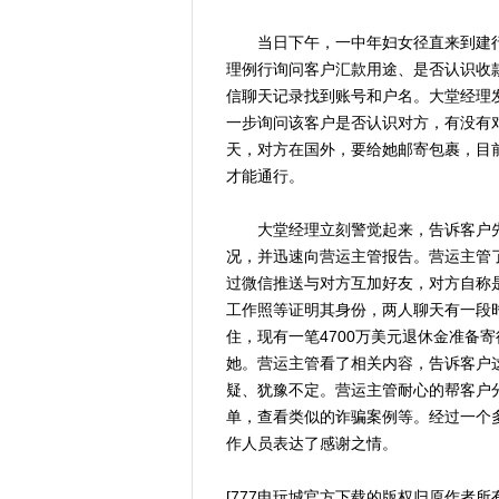
当日下午，一中年妇女径直来到建行
理例行询问客户汇款用途、是否认识收
信聊天记录找到账号和户名。大堂经理
一步询问该客户是否认识对方，有没有
天，对方在国外，要给她邮寄包裹，目前包
才能通行。
大堂经理立刻警觉起来，告诉客户先
况，并迅速向营运主管报告。营运主管
过微信推送与对方互加好友，对方自称
工作照等证明其身份，两人聊天有一段
住，现有一笔4700万美元退休金准备
她。营运主管看了相关内容，告诉客户
疑、犹豫不定。营运主管耐心的帮客户
单，查看类似的诈骗案例等。经过一个
作人员表达了感谢之情。
[777电玩城官方下载的版权归原作者