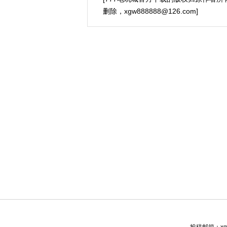
删除，
xgw888888@126.com
]