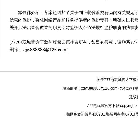
臧铁伟介绍，草案还增加了关于制止餐饮浪费行为的有关规定；
信息的保护，强化网络产品和服务提供者的保护责任；明确人民检
关开展法治宣传教育的职责；对监护人不依法履行监护职责的法律
[777电玩城官方下载的版权归原作者所有，如疑有侵权，请联系77
删除，
xgw888888@126.com
]
关于777电玩城官方下载
投稿邮箱：xgw888888#126.com (#改成@)
建议
777电玩城官方下载 copyright © 
鄂网备案证编号420901 鄂新网备字[0701]号 