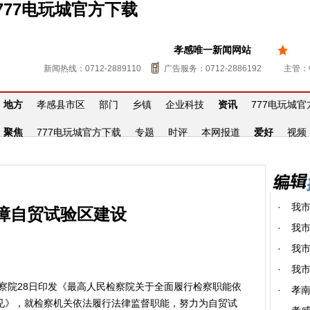
77电玩城官方下载
孝感唯一新闻网站
新闻热线：0712-2889110
广告服务：0712-2886192
主管：
地方
孝感县市区
部门
乡镇
企业科技
资讯
777电玩城
聚焦
777电玩城官方下载
专题
时评
本网报道
爱好
视频
·
我
障自贸试验区建设
·
我市
·
我市
·
我
察院28日印发《最高人民检察院关于全面履行检察职能依
·
孝
见》，就检察机关依法履行法律监督职能，努力为自贸试