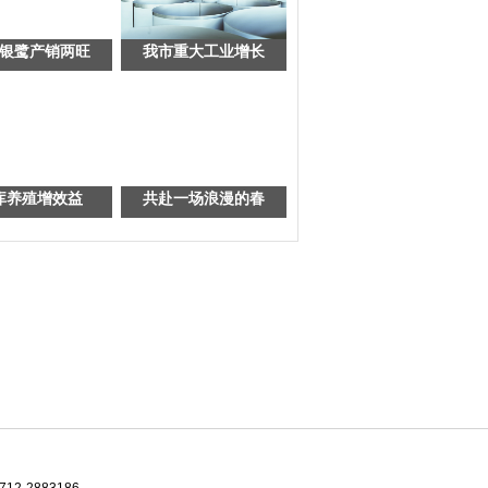
银鹭产销两旺
我市重大工业增长
库养殖增效益
共赴一场浪漫的春