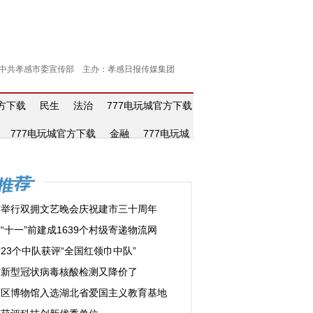
中共孝感市委宣传部 主办：孝感日报传媒集团
官方下载
民生
法治
777电玩城官方下载
777电玩城官方下载
金融
777电玩城
市举行双拥文艺晚会庆祝建市三十周年
“十一”前建成1639个村级寄递物流网
23个中队获评“全国红领巾中队”
市新型冠状病毒核酸检测又降价了
南区博物馆入选湖北省爱国主义教育基地