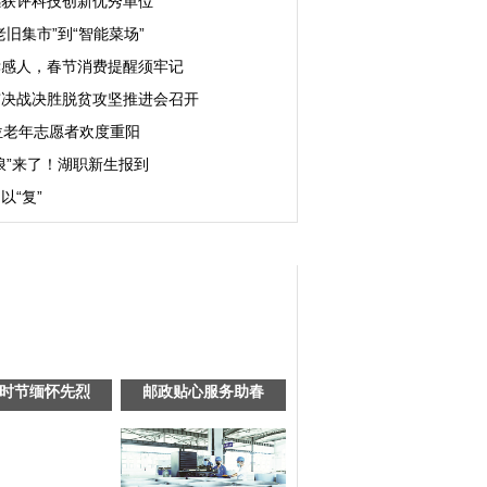
感获评科技创新优秀单位
老旧集市”到“智能菜场”
孝感人，春节消费提醒须牢记
市决战决胜脱贫攻坚推进会召开
位老年志愿者欢度重阳
浪”来了！湖职新生报到
以“复”
时节缅怀先烈
邮政贴心服务助春