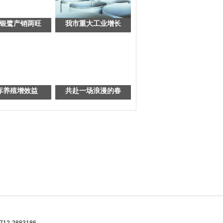
银鹭产销两旺
我市重大工业增长
库养殖增效益
共赴一场浪漫的春