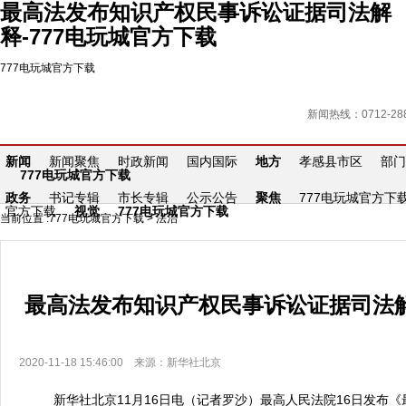
最高法发布知识产权民事诉讼证据司法解
释-777电玩城官方下载
777电玩城官方下载
新闻热线：0712-288
新闻
新闻聚焦
时政新闻
国内国际
地方
孝感县市区
部门
777电玩城官方下载
政务
书记专辑
市长专辑
公示公告
聚焦
777电玩城官方下
官方下载
视觉
777电玩城官方下载
当前位置 :
777电玩城官方下载
>
法治
最高法发布知识产权民事诉讼证据司法
2020-11-18 15:46:00 来源：新华社北京
新华社北京11月16日电（记者罗沙）最高人民法院16日发布《