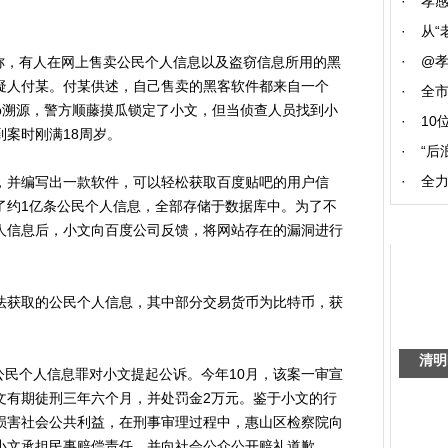
·
孝
。
·
从“
·
@
称，有人在网上售卖公民个人信息以及盗窃信息所用的黑
疑人付某。付某供述，自己售卖的黑客软件都来自一个
·
全
网络ip溯源，警方顺藤摸瓜锁定了小文，但当侦查人员找到小
·
10
案时刚满18周岁。
·
“后
·
全力
并编写出一款软件，可以轻松获取百度贴吧的用户信
了约1亿条公民个人信息，全部存储于数据库中。为了不
人信息后，小文向百度公司反馈，将网站存在的漏洞进行
获取的公民个人信息，其中部分交易货币为比特币，获
清明
公民个人信息罪对小文提起公诉。今年10月，该案一审宣
文有期徒刑三年六个月，并处罚金2万元。鉴于小文的行
损害社会公共利益，在刑事审理过程中，惠山区检察院向
小文承担民事赔偿责任，并向社会公众公开赔礼道歉。