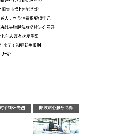
感获评科技创新优秀单位
老旧集市”到“智能菜场”
孝感人，春节消费提醒须牢记
市决战决胜脱贫攻坚推进会召开
位老年志愿者欢度重阳
浪”来了！湖职新生报到
以“复”
时节缅怀先烈
邮政贴心服务助春