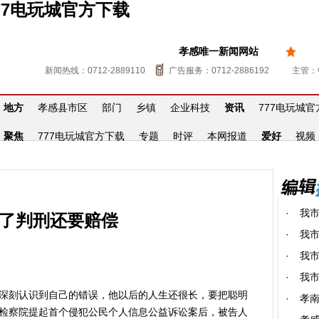
77电玩城官方下载
孝感唯一新闻网站
新闻热线：0712-2889110
广告服务：0712-2886192
主管：
地方
孝感县市区
部门
乡镇
企业科技
资讯
777电玩城
聚焦
777电玩城官方下载
专题
时评
本网报道
爱好
视频
·
我
除了判刑还要赔偿
·
我市
·
我市
·
我
深刻认识到自己的错误，他以后的人生还很长，要把聪明
·
孝
区检察院提起首个侵犯公民个人信息公益诉讼案后，被告人