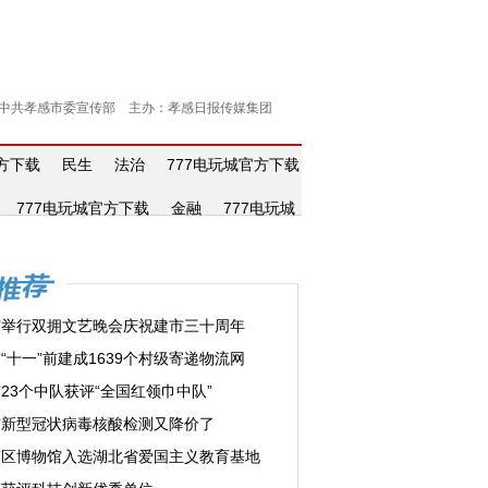
中共孝感市委宣传部 主办：孝感日报传媒集团
官方下载
民生
法治
777电玩城官方下载
777电玩城官方下载
金融
777电玩城
市举行双拥文艺晚会庆祝建市三十周年
“十一”前建成1639个村级寄递物流网
23个中队获评“全国红领巾中队”
市新型冠状病毒核酸检测又降价了
南区博物馆入选湖北省爱国主义教育基地