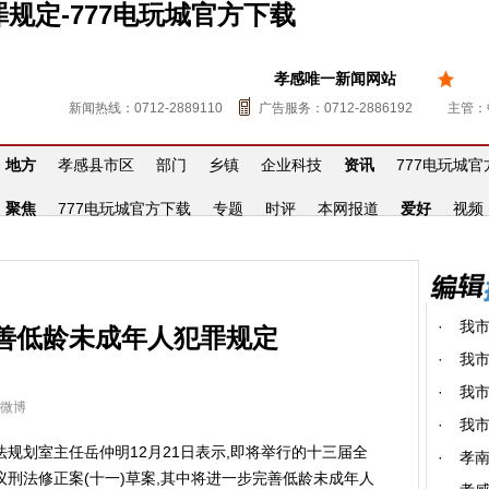
规定-777电玩城官方下载
孝感唯一新闻网站
新闻热线：0712-2889110
广告服务：0712-2886192
主管：
地方
孝感县市区
部门
乡镇
企业科技
资讯
777电玩城
聚焦
777电玩城官方下载
专题
时评
本网报道
爱好
视频
·
我
善低龄未成年人犯罪规定
·
我市
·
我市
”微博
·
我
划室主任岳仲明12月21日表示,即将举行的十三届全
·
孝
刑法修正案(十一)草案,其中将进一步完善低龄未成年人