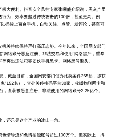
极大便利。抖音安全风控专家张曦盛介绍说，黑灰产团
行为，效率要超过传统攻击的100倍，甚至更高。例
可以操控上百台手机，自动关注、点赞、发评论，甚至可
机关持续保持严打高压态势。今年以来，全国网安部门
“网络账号恶意注册、非法交易和使用”网络黑产，重拳
军等突出违法犯罪团伙手机黑卡、网络黑号源头。
息，截至目前，全国网安部门侦办此类案件265起，抓获
内鬼”152名），查处关停接码平台38家，收缴物联网卡和
21台，查获被恶意注册、非法使用的网络账号2.25亿个。
，还只是这个产业的冰山一角。
情导流和色情招嫖账号超过100万个。但实际上，抖