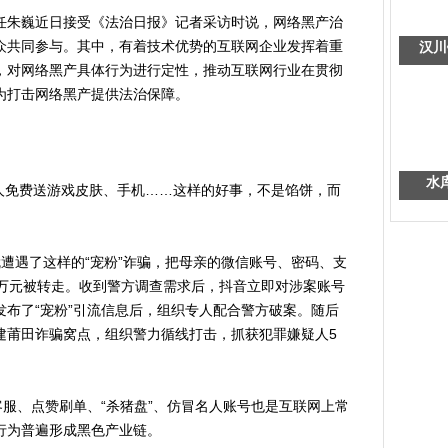
朱巍近日接受《法治日报》记者采访时说，网络黑产治
众共同参与。其中，有着技术优势的互联网企业发挥着重
汉川
，对网络黑产具体行为进行定性，推动互联网行业在贯彻
为打击网络黑产提供法治保障。
水
人免费送游戏皮肤、手机……这样的好事，不是馅饼，而
遇了这样的“宠粉”诈骗，把母亲的微信账号、密码、支
多万元被转走。收到警方调查需求后，抖音立即对涉案账号
布了“宠粉”引流信息后，组织专人配合警方破案。随后
建莆田诈骗窝点，组织警力循线打击，抓获犯罪嫌疑人5
服、点赞刷单、“杀猪盘”、仿冒名人账号也是互联网上常
行为普遍形成黑色产业链。