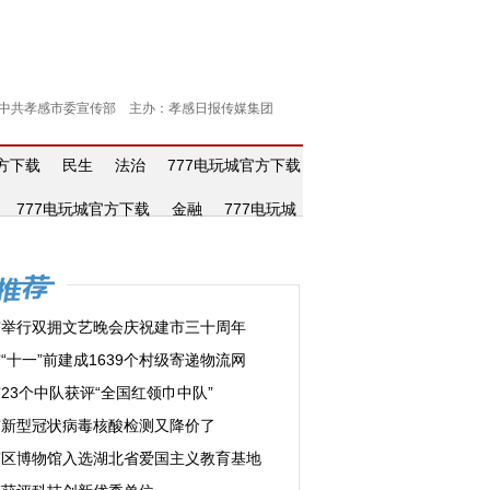
中共孝感市委宣传部 主办：孝感日报传媒集团
官方下载
民生
法治
777电玩城官方下载
777电玩城官方下载
金融
777电玩城
市举行双拥文艺晚会庆祝建市三十周年
“十一”前建成1639个村级寄递物流网
23个中队获评“全国红领巾中队”
市新型冠状病毒核酸检测又降价了
南区博物馆入选湖北省爱国主义教育基地