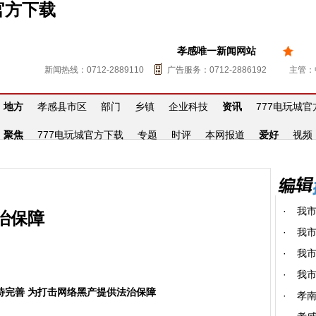
官方下载
孝感唯一新闻网站
新闻热线：0712-2889110
广告服务：0712-2886192
主管：
地方
孝感县市区
部门
乡镇
企业科技
资讯
777电玩城
聚焦
777电玩城官方下载
专题
时评
本网报道
爱好
视频
·
我
治保障
·
我市
·
我市
·
我
待完善 为打击网络黑产提供法治保障
·
孝