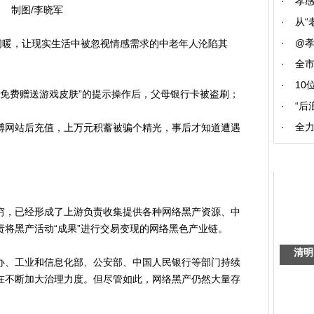
·
孝
制图/李晓军
·
从“
·
@
暖，让现实生活中被忽视情感需求的中老年人沦陷其
；
·
全
·
10
免费赠送游戏皮肤”的提示操作后，父母银行卡被盗刷；
·
“后
·
全力
网站后充值，上万元积蓄被骗个精光，事后才知道遭遇
，已经形成了上游负责收集提供各种网络黑产资源、中
将黑产活动“成果”进行交易变现的网络黑色产业链。
清明
、工业和信息化部、公安部、中国人民银行等部门持续
在不断加大治理力度。但尽管如此，网络黑产仍然大量存