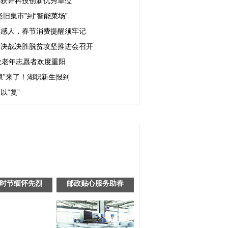
感获评科技创新优秀单位
老旧集市”到“智能菜场”
孝感人，春节消费提醒须牢记
市决战决胜脱贫攻坚推进会召开
位老年志愿者欢度重阳
浪”来了！湖职新生报到
以“复”
时节缅怀先烈
邮政贴心服务助春