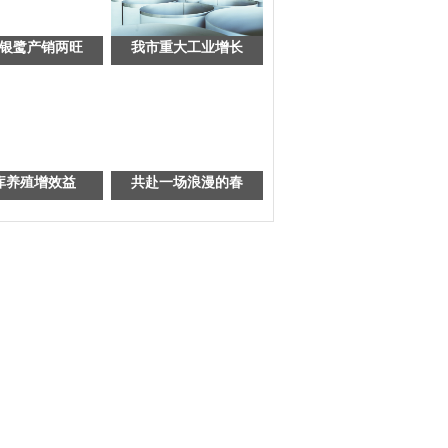
银鹭产销两旺
我市重大工业增长
库养殖增效益
共赴一场浪漫的春