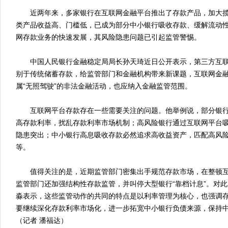
近两年来，多家银行在互联网金融平台推出了存款产品，加大揽
类产品收益高、门槛低，已成为部分中小银行吸收存款、缓解流动
网存款业务的快速发展，其风险隐患问题已引起监管警惕。
中国人民银行金融稳定局局长孙天琦近日公开表示，第三方互联
别于传统储蓄存款，给监管部门和金融机构带来新课题，互联网金
属“无照驾驶”的非法金融活动，也应纳入金融监管范围。
互联网平台存款存在一些需要关注的问题。他举例说，部分银行
高存款利率，扰乱存款利率市场机制；高风险银行通过互联网平台
隐患突出；中小银行高息吸收存款必然追求高收益资产，匹配高风
等。
值得关注的是，近期监管部门密集出手规范存款市场，在整顿互
监管部门还加强结构性存款监管，并叫停大型银行“靠档计息”。对
淼表示，这些监管动作的共同的特点是以利率管理为核心，也强调
要继续深化存款利率市场化，进一步拓宽中小银行负债来源，保持
（记者 潘福达）