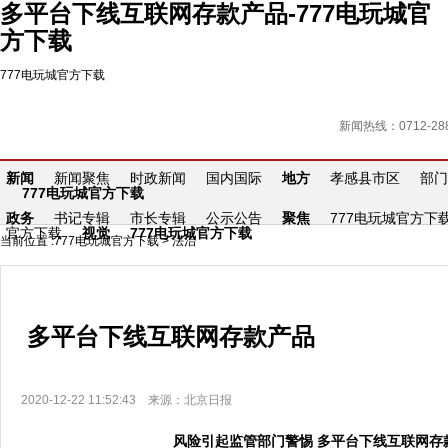
多平台下线互联网存款产品-777电玩城官
方下载
777电玩城官方下载
新闻热线：0712-288
新闻
新闻聚焦
时政新闻
国内国际
地方
孝感县市区
部门
777电玩城官方下载
政务
书记专辑
市长专辑
公示公告
聚焦
777电玩城官方下
官方下载
视觉
777电玩城官方下载
当前位置 :
777电玩城官方下载
>
法治
多平台下线互联网存款产品
2020-12-22 11:52:43 来源：北京日报
风险引起监管部门警惕 多平台下线互联网存