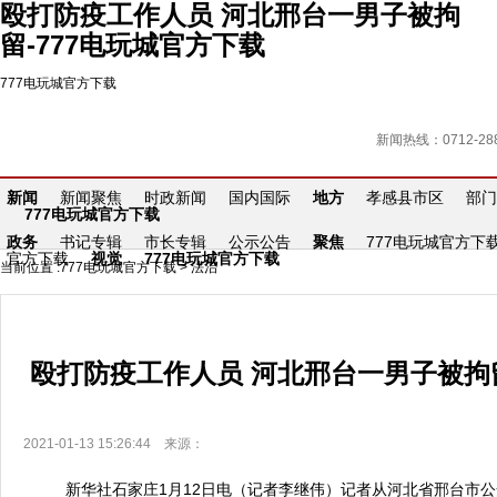
殴打防疫工作人员 河北邢台一男子被拘
留-777电玩城官方下载
777电玩城官方下载
新闻热线：0712-288
新闻
新闻聚焦
时政新闻
国内国际
地方
孝感县市区
部门
777电玩城官方下载
政务
书记专辑
市长专辑
公示公告
聚焦
777电玩城官方下
官方下载
视觉
777电玩城官方下载
当前位置 :
777电玩城官方下载
>
法治
殴打防疫工作人员 河北邢台一男子被拘
2021-01-13 15:26:44 来源：
新华社石家庄1月12日电（记者李继伟）记者从河北省邢台市公