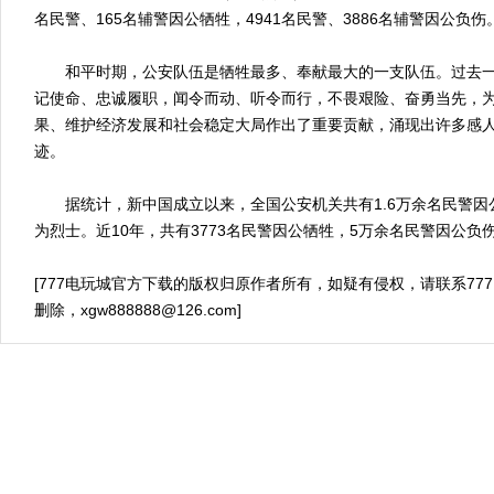
名民警、165名辅警因公牺牲，4941名民警、3886名辅警因公负伤
和平时期，公安队伍是牺牲最多、奉献最大的一支队伍。过去一
记使命、忠诚履职，闻令而动、听令而行，不畏艰险、奋勇当先，
果、维护经济发展和社会稳定大局作出了重要贡献，涌现出许多感
迹。
据统计，新中国成立以来，全国公安机关共有1.6万余名民警因公
为烈士。近10年，共有3773名民警因公牺牲，5万余名民警因公负
[777电玩城官方下载的版权归原作者所有，如疑有侵权，请联系77
删除，
xgw888888@126.com
]