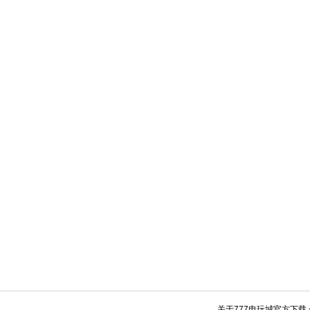
关于777电玩城官方下载