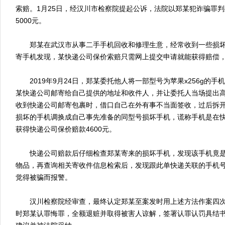
索赔。1月25日，经汉川市检察院提起公诉，法院以郑某犯诈骗罪判
5000元。
郑某在武汉市从事二手手机回收和修理生意，经常收到一些损坏
寄手机发现，某快递公司保价索赔只需网上提交申请就能获得赔偿
2019年9月24日，郑某委托他人将一部型号为苹果x256g的手
某快递公司邮寄给自己提供的地址和收件人，并让委托人当场提出高
收到快递公司邮寄包裹时，借口自己在外有事不当面签收，过后拆
损坏的手机调换成自己事先准备的同型号损坏手机，谎称手机是在
获得快递公司保价赔款4600元。
快递公司赔款后仔细检查郑某寄来的损坏手机，发现该手机竟是
物品，再查询相关寄收件信息检索后，发现跟此单快递关联的手机号
觉得被骗而报警。
汉川检察院经审查，最终认定郑某至案发时用上述方法作案四次，
时郑某认罪悔罪，全额退赃并取得被害人谅解，签署认罪认罚具结书