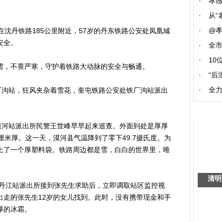
·
孝
·
从“
·
@
沈丹铁路185公里附近，57岁的丹东铁路公安处凤凰城
安全。
·
全
·
10
，不畏严寒，守护着铁路大动脉的安全与畅通。
·
“后
·
全力
沟站，狂风夹杂着雪花，奎屯铁路公安处铁厂沟站派出
河站派出所民警王世峰早早起来巡查。外面到处是厚厚
厘米厚。这一天，漠河县气温降到了零下49.7摄氏度。为
上了一个厚塑料袋。铁路周边都是雪，白白的世界里，唯
。
清明
丹江站派出所接到张先生求助后，立即调取站区监控视
出走的张先生12岁的女儿找到。此时，没有携带现金和手
厚的冰霜。