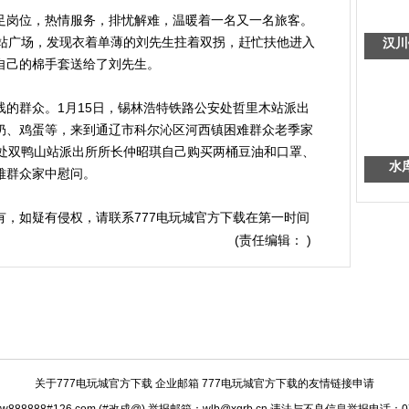
岗位，热情服务，排忧解难，温暖着一名又一名旅客。
齐站广场，发现衣着单薄的刘先生拄着双拐，赶忙扶他进入
汉川
自己的棉手套送给了刘先生。
群众。1月15日，锡林浩特铁路公安处哲里木站派出
奶、鸡蛋等，来到通辽市科尔沁区河西镇困难群众老季家
安处双鸭山站派出所所长仲昭琪自己购买两桶豆油和口罩、
水
难群众家中慰问。
所有，如疑有侵权，请联系777电玩城官方下载在第一时间
(责任编辑： )
关于777电玩城官方下载
企业邮箱 777电玩城官方下载的友情链接申请