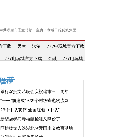
中共孝感市委宣传部 主办：孝感日报传媒集团
官方下载
民生
法治
777电玩城官方下载
777电玩城官方下载
金融
777电玩城
市举行双拥文艺晚会庆祝建市三十周年
“十一”前建成1639个村级寄递物流网
23个中队获评“全国红领巾中队”
市新型冠状病毒核酸检测又降价了
南区博物馆入选湖北省爱国主义教育基地