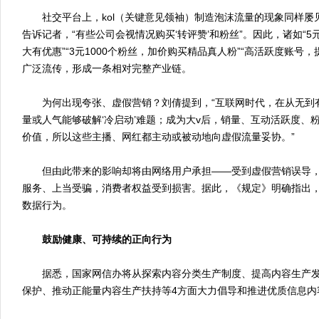
社交平台上，kol（关键意见领袖）制造泡沫流量的现象同样屡
告诉记者，“有些公司会视情况购买‘转评赞’和粉丝”。因此，诸如“5元
大有优惠”“3元1000个粉丝，加价购买精品真人粉”“高活跃度账号
广泛流传，形成一条相对完整产业链。
为何出现夸张、虚假营销？刘倩提到，“互联网时代，在从无到有
量或人气能够破解‘冷启动’难题；成为大v后，销量、互动活跃度、
价值，所以这些主播、网红都主动或被动地向虚假流量妥协。”
但由此带来的影响却将由网络用户承担——受到虚假营销误导，
服务、上当受骗，消费者权益受到损害。据此，《规定》明确指出
数据行为。
鼓励健康、可持续的正向行为
据悉，国家网信办将从探索内容分类生产制度、提高内容生产发
保护、推动正能量内容生产扶持等4方面大力倡导和推进优质信息内