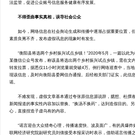
法监管，促进公众账号信息服务健康有序发展。
不得歪曲事实真相，误导社会公众
如今，网络信息在社会舆论生成和传播中逐渐占据重要位置，但
素质良莠不齐，发布虚假讯息的现象时有发生。
“衡阳县将选两个乡村振兴试点乡镇！”2020年5月，一篇以此
某微信公众号发布，称该县将选出两个乡村振兴试点乡镇，需在文
转发拉票，据悉仅11小时浏览量就突破4万。例行网络巡查中，当
现该信息，及时向衡阳县委网信办通报。后经相关部门证实，此信
谣。
不难发现，虚假文章基本通过夸张原信息源说辞，臆想、杜撰各
新闻报道的事实性内容加以替换、“换汤不换药”，达到造假目的。
心，直接捏造子虚乌有的内容。
“谣言迎合大众猎奇心理，传播速度快、波及面广，有的具爆炸效
联网经济研究院副研究员刘倩接受本报采访时表示，借助谣言传播