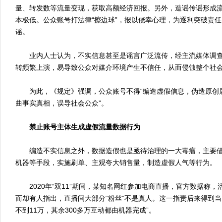
量、转发数等流量变现，获取高额经济回报。另外，造谣传谣形成
本极低。公众账号打法律“擦边球”，报以侥幸心理，为逐利突破责
谣。
业内人士认为，不实信息甚至是谣言广泛流传，经主流媒体调查
转频繁上演，易导致公众对媒介环境产生不信任，从而侵蚀整个社
为此，《规定》强调，公众账号不得“编造虚假信息，伪造原创
曲事实真相，误导社会公众”。
禁止账号主体生成虚假流量数据行为
编造不实信息之外，数据造假也是亟待治理的一大毒瘤，主要借
机器等手段，实施刷单、主观夸大销售量，制造虚假人气等行为。
2020年“双11”期间，某知名网红参加电商直播，官方数据称，活
而却有人指出，直播间大部分“粉丝”不是真人。这一指责后来得到当
不到11万，其余300多万互动都由机器完成”。