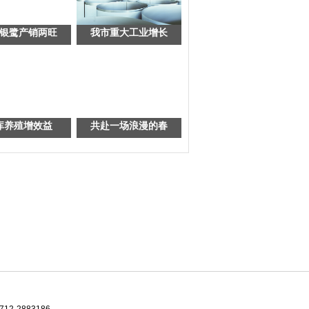
银鹭产销两旺
我市重大工业增长
库养殖增效益
共赴一场浪漫的春