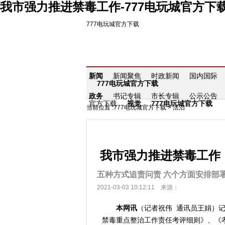
我市强力推进禁毒工作-777电玩城官方下
777电玩城官方下载
新闻
新闻聚焦
时政新闻
国内国际
777电玩城官方下载
政务
书记专辑
市长专辑
公示公告
官方下载
视觉
777电玩城官方下载
当前位置 :
777电玩城官方下载
>
法治
我市强力推进禁毒工作
五种方式追责问责 六个方面安排部
2021-03-03 10:12:11 来源：
本网讯
（记者祝伟 通讯员王娟）
禁毒重点整治工作责任考评细则》、《孝感