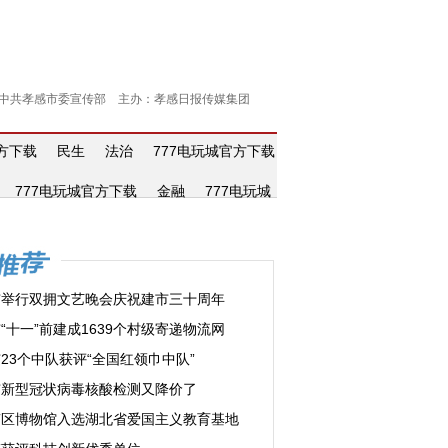
中共孝感市委宣传部 主办：孝感日报传媒集团
官方下载
民生
法治
777电玩城官方下载
777电玩城官方下载
金融
777电玩城
市举行双拥文艺晚会庆祝建市三十周年
“十一”前建成1639个村级寄递物流网
23个中队获评“全国红领巾中队”
市新型冠状病毒核酸检测又降价了
南区博物馆入选湖北省爱国主义教育基地