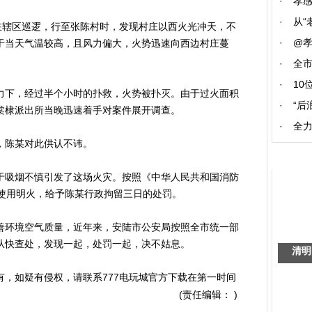
·
孝
·
从“
辖区巡逻，行至张陈村时，发现村庄以西火光冲天，不
·
@
于当天气温较高，且风力偏大，火势迅速向西边村庄蔓
·
全
·
10
下，经过半个小时的扑救，火势被扑灭。由于过火面积
·
“后
棠棣派出所当晚迅速着手对案件展开调查。
·
全力
陈某对此供认不讳。
吸烟不慎引发了这场火灾。按照《中华人民共和国消防
规使用明火，给予陈某行政拘留三日的处罚。
环境空气质量，近年来，安陆市公安局按照全市统一部
从快查处，发现一起，处罚一起，决不姑息。
清明
所有，如疑有侵权，请联系777电玩城官方下载在第一时间
(责任编辑： )