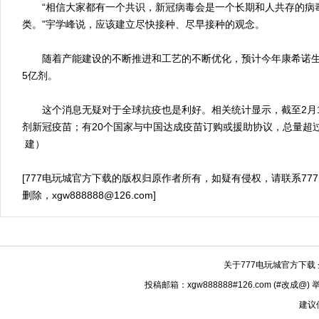
“相信大家都有一个共识，新冠病毒会是一个长期和人共存的病
类。”宇学峰说，应该建立尽快接种、尽早接种的观念。
随着产能建设的不断推进和工艺的不断优化，预计今年康希诺生
5亿剂。
这个消息无疑对于全球抗疫也是利好。相关统计显示，截至2月1
剂新冠疫苗；有20个国家与中国达成疫苗订购或援助协议，总量超
建）
[777电玩城官方下载的版权归原作者所有，如疑有侵权，请联系77
删除，
xgw888888@126.com
]
关于777电玩城官方下载
投稿邮箱：xgw888888#126.com (#改成@)
建议