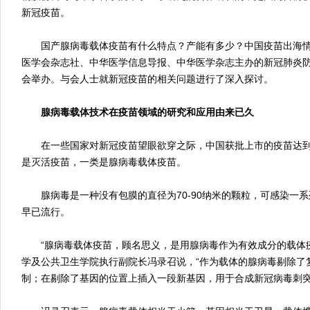
新冠疫苗。
国产腺病毒载体疫苗有什么特点？产能有多少？中国疫苗出海情况
医学会杂志社、中华医学信息导报、中华医学杂志主办的新冠肺炎
会举办。与会人士就新冠疫苗的相关问题进行了深入探讨。
腺病毒载体技术在疫苗领域的研究和应用由来已久
在一些国家对新冠疫苗望眼欲穿之际，中国获批上市的疫苗达到
是灭活疫苗，一类是腺病毒载体疫苗。
腺病毒是一种没有包膜的直径为70-90纳米的颗粒，可感染一系
早已流行。
“腺病毒载体疫苗，顾名思义，是用腺病毒作为有效成分的载体疫
学及公共卫生学院执行副院长冯录召说，“作为载体的腺病毒剔除了
制；在剔除了基因的位置上插入一段新基因，用于合成新冠病毒刺突