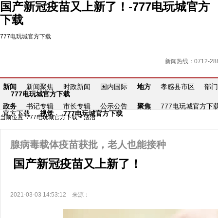
国产新冠疫苗又上新了！-777电玩城官方
下载
777电玩城官方下载
新闻热线：0712-288
新闻
新闻聚焦
时政新闻
国内国际
地方
孝感县市区
部门
777电玩城官方下载
政务
书记专辑
市长专辑
公示公告
聚焦
777电玩城官方下
官方下载
视觉
777电玩城官方下载
当前位置 :
777电玩城官方下载
>
法治
腺病毒载体疫苗获批，老人也能接种
国产新冠疫苗又上新了！
2021-03-03 14:53:12 来源：