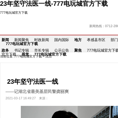
23年坚守法医一线-777电玩城官方下载
777电玩城官方下载
新闻热线：0712-288
新闻
新闻聚焦
时政新闻
国内国际
地方
孝感县市区
部门
777电玩城官方下载
政务
书记专辑
市长专辑
公示公告
聚焦
777电玩城官方下
官方下载
视觉
777电玩城官方下载
当前位置 :
777电玩城官方下载
>
法治
23年坚守法医一线
——记湖北省最美基层民警龚丽爽
2021-03-17 16:49:27 来源：