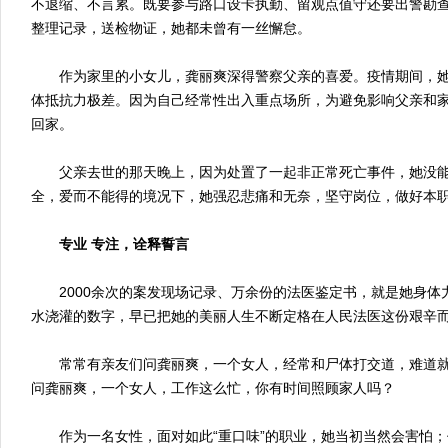
不退缩、不言累。既要参与路口设卡执勤、留观点值守还要出警勘
整理记录，送检物证，她都未曾有一丝懈怠。
作为家里的小女儿，龚丽爽深得警察父亲的喜爱。疫情期间，她
体抵抗力极差。因为自己经常性出入重点场所，为避免影响父亲和
回家。
父亲去世的那天晚上，因为处置了一起非正常死亡事件，她没能
全，爱而不能得的境况下，她强忍悲痛和无奈，坚守岗位，做好本
专业 专注，诠释誓言
2000余次的案发现场记录、万余份的法医鉴定书，就是她身体
水浇灌的数字，早已把她的美丽人生不断定格在人民法医这份艰辛
常常有亲友们问龚丽爽，一个女人，经常和尸体打交道，难道就
问龚丽爽，一个女人，工作这么忙，你有时间照顾家人吗？
作为一名女性，面对如此“重口味”的职业，她当初当然会害怕；