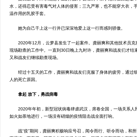
水，还得忍受有害毒气对人体的侵害；三九严寒，也不能穿大衣，
温作用的乳胶手套。
她为自己干上这一行并已深深地爱上这一行而感到骄傲。
2020年12月，云梦县发生了一起案件。龚丽爽和其他技术员克
现场勘查的工作中。一直到30日晚上九时许，龚丽爽和战友们才结
又和战友们继续勘查现场。
经过十五天的工作，龚丽爽和战友们克服了身体的疲劳，通过细
人的死亡原因。
拿起 放下，勇战病毒
2020年年初，新型冠状病毒肆虐武汉，席卷全国，一场关系人
如火如荼地进行，一场没有硝烟的疫情阻击战全面打响。
战“疫”期间，龚丽爽积极响应号召，闻令而行、听令而动，和所