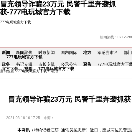
冒充领导诈骗23万元 民警千里奔袭抓
获-777电玩城官方下载
777电玩城官方下载
新闻热线：0712-288
新闻
新闻聚焦
时政新闻
国内国际
地方
孝感县市区
部门
777电玩城官方下载
政务
书记专辑
市长专辑
公示公告
聚焦
777电玩城官方下
官方下载
视觉
777电玩城官方下载
当前位置 :
777电玩城官方下载
>
法治
冒充领导诈骗23万元 民警千里奔袭抓获
2021-03-18 16:17:25 来源：
本网讯
（特约记者汪莎 通讯员柴忠新）近日，应城两位民警远