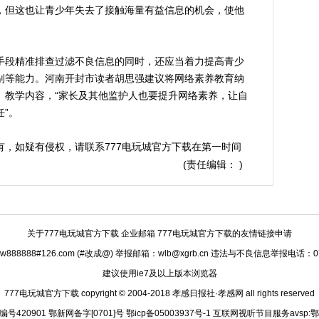
，但这也让青少年失去了接触海量有益信息的机会，使他
段精准排查过滤不良信息的同时，还应当着力提高青少
别等能力。河南开封市读者胡思强建议将网络素养教育纳
、教学内容，“家长及其他监护人也要提升网络素养，让自
”。
所有，如疑有侵权，请联系777电玩城官方下载在第一时间
(责任编辑： )
关于777电玩城官方下载
企业邮箱 777电玩城官方下载的友情链接申请
888888#126.com (#改成@) 举报邮箱：
wlb@xgrb.cn
违法与不良信息举报电话：0712
建议使用ie7及以上版本浏览器
777电玩城官方下载 copyright © 2004-2018 孝感日报社·孝感网 all rights reserved
420901 鄂新网备字[0701]号 鄂icp备05003937号-1 互联网视听节目服务avsp:鄂