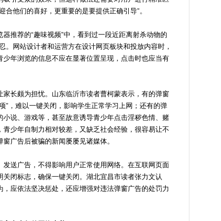
迎合他们的喜好，更重要的是要提供正确引导”。
推荐的“趣味视频”中，看到过一段近距离射杀动物的
残忍。网站设计者和运营方在设计网页板块和投放内容时，
青少年浏览的信息不应在显著位置呈现，点击时也应当有
家长颇为担忧。山东临沂市读者曹柯蒙表示，有的弹窗
项”，难以一键关闭，影响学生正常学习上网；还有的弹
的小说、游戏等，甚至故意诱导青少年点击淫秽色情、赌
，青少年自制力相对较差，又缺乏社会经验，很容易让不
弹窗广告后被骗的新闻屡屡见诸媒体。
发送广告，不得影响用户正常使用网络。在互联网页面
明关闭标志，确保一键关闭。湖北宜昌市读者张力文认
为，应依法坚决惩处，还应增强对违法弹窗广告的处罚力