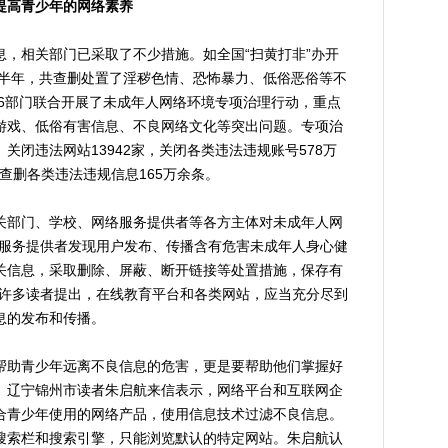
提高青少年的网络素养
相关部门已采取了不少措施。如全国“扫黄打非”办开
0年上半年，共查删处置了淫秽色情、恐怖暴力、低俗恶俗等不
等6部门联合开展了未成年人网络环境专项治理行动，重点
游戏、低俗有害信息、不良网络文化等突出问题。专项治
关闭违法网站13942家，关闭各类违法违规账号578万
查删各类违法违规信息165万余条。
部门、学校、网络服务提供者等各方主体对未成年人网
络服务提供者发现用户发布、传播含有危害未成年人身心健
关信息，采取删除、屏蔽、断开链接等处置措施，保存有
。许多读者提出，在线教育平台和各类网站，应当充分尽到
息的发布和传播。
助青少年远离不良信息的危害，更是要帮助他们掌握好
。辽宁锦州市读者朱启航来信表示，网络平台和互联网企
合青少年使用的网络产品，使用信息技术过滤不良信息。
搜索栏和搜索引擎，只能浏览默认的特定网站。朱启航认