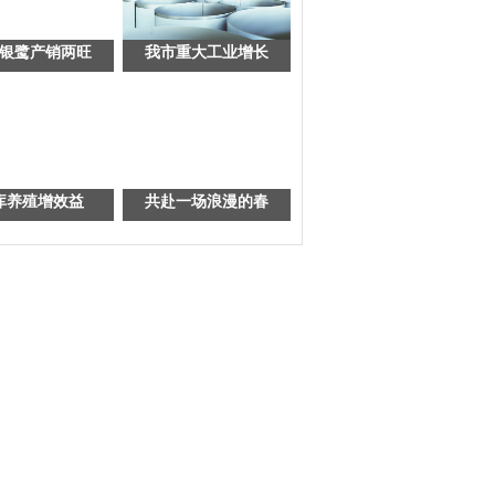
银鹭产销两旺
我市重大工业增长
库养殖增效益
共赴一场浪漫的春