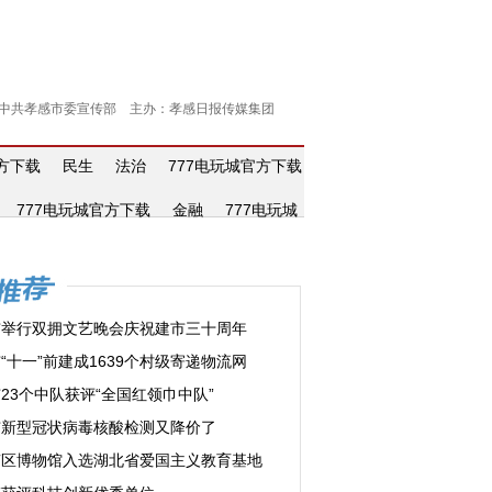
中共孝感市委宣传部 主办：孝感日报传媒集团
官方下载
民生
法治
777电玩城官方下载
777电玩城官方下载
金融
777电玩城
市举行双拥文艺晚会庆祝建市三十周年
“十一”前建成1639个村级寄递物流网
23个中队获评“全国红领巾中队”
市新型冠状病毒核酸检测又降价了
南区博物馆入选湖北省爱国主义教育基地