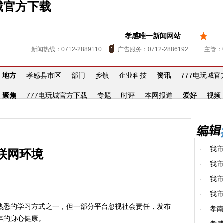
城官方下载
孝感唯一新闻网站
新闻热线：0712-2889110
广告服务：0712-2886192
主管：
地方
孝感县市区
部门
乡镇
企业科技
资讯
777电玩城
聚焦
777电玩城官方下载
专题
时评
本网报道
爱好
视频
·
我
联网环境
·
我市
·
我市
·
我
悉的学习方式之一，但一部分平台忽视社会责任，发布
·
孝
年的身心健康。