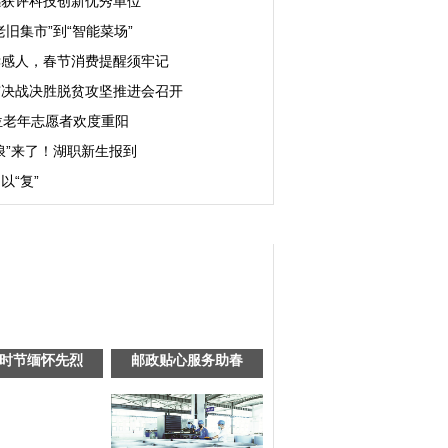
感获评科技创新优秀单位
老旧集市”到“智能菜场”
孝感人，春节消费提醒须牢记
市决战决胜脱贫攻坚推进会召开
位老年志愿者欢度重阳
浪”来了！湖职新生报到
以“复”
时节缅怀先烈
邮政贴心服务助春