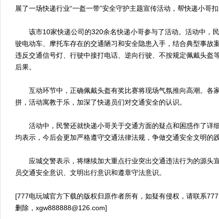
展了一场快递行业“一盔一带”安全守护主题宣传活动，帮快递小哥扣
该市10家快递公司的320余名快递小哥参与了活动。活动中，
驶电动车、摩托车存在的交通陋习和安全隐患入手，结合典型事故
违反交通信号灯、行驶中接打电话、逆向行驶、不按规定佩戴头盔
后果。
互动环节中，正确佩戴头盔有奖比赛将现场气氛推向高潮。各家
拼，活动寓教于乐，加深了快递员们对交通安全的认识。
活动中，民警还就快递小哥关于交通方面的疑点和困惑作了详细
均表示，今后会更加严格遵守交通法律法规，争做交通安全文明的
应城交警表示，将继续加大重点行业突出交通违法行为的源头宣
员交通安全意识、文明出行意识和遵章守法意识。
[777电玩城官方下载的版权归原作者所有，如疑有侵权，请联系77
删除，
xgw888888@126.com
]