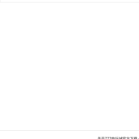
关于777电玩城官方下载