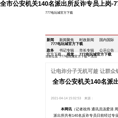
全市公安机关140名派出所反诈专员上岗-7
777电玩城官方下载
新闻
新闻聚焦
时政新闻
国内国际
777电玩城官方下载
政务
书记专辑
市长专辑
公示公告
官方下载
视觉
777电玩城官方下载
当前位置 :
777电玩城官方下载
>
法治
让电诈分子无机可趁 让群众
全市公安机关140名派
2021-04-14 15:02:53 来源：
本网讯
（记者祝伟 通讯员汤爱清 
派出所共有140名反诈专员日前经过专