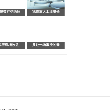
银鹭产销两旺
我市重大工业增长
库养殖增效益
共赴一场浪漫的春