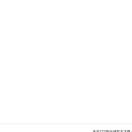
关于777电玩城官方下载