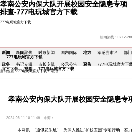
孝南公安内保大队开展校园安全隐患专项
排查-777电玩城官方下载
777电玩城官方下载
新闻热线：0712-288
新闻
新闻聚焦
时政新闻
国内国际
地方
孝感县市区
部门
777电玩城官方下载
政务
书记专辑
市长专辑
公示公告
聚焦
777电玩城官方下
官方下载
视觉
777电玩城官方下载
当前位置 :
777电玩城官方下载
>
法治
孝南公安内保大队开展校园安全隐患专
2024-06-11 10:11:49 来源：
本网讯 （通讯员朱敏） 为深入推进“护校安园”专项行动，努