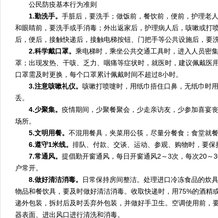
公民防疫基本行为准则
1.勤洗手。
手脏后，要洗手；做饭前，餐饮前，便前，护理老
和眼睛前，要洗手或手消毒；外出返家后，护理病人后，咳嗽或打
后，便后，接触快递后，接触电梯按钮、门把手等公共设施后，要
2.科学戴口罩。
乘电梯时，乘坐公共交通工具时，进入人员密
罩；出现发热、干咳、乏力、咽痛等症状时，就医时，建议佩戴医
口罩需及时更换，每个口罩累计佩戴时间不超过8小时。
3.注意咳嗽礼仪。
咳嗽打喷嚏时，用纸巾捂住口鼻，无纸巾时
丢。
4.少聚集。
疫情期间，少聚餐聚会，少走亲访友，少参加喜宴
场所。
5.文明用餐。
不混用餐具，夹菜用公筷，尽量分餐食；食堂就
6.遵守1米线。
排队、付款、交谈、运动、参观、购物时，要保
7.常通风。
提倡勤开窗通风，每日开窗通风2～3次，每次20～
户常开。
8.做好清洁消毒。
日常保持房间整洁。处理进口冷冻食品的炊
物品和餐饮具，要及时做好清洁消毒。收取快递时，用75%的酒精
递外包装，拆封后及时丢弃外包装，并做好手卫生。空调使用前，
器表面、进出风口进行清洗和消毒。