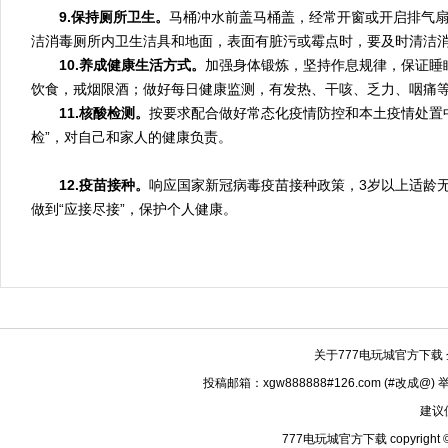
9.保持厕所卫生。
马桶冲水前盖马桶盖，经常开窗或开启排气
洁消毒厕所内卫生洁具和地面，表面有脏污或霉点时，要及时清洁
10.养成健康生活方式。
加强身体锻炼，坚持作息规律，保证睡
饮食，戒烟限酒；做好每日健康监测，有发热、干咳、乏力、咽痛
11.核酸检测。
按要求配合做好常态化疫情防控和本土疫情处置
检”，对自己和家人的健康负责。
12.疫苗接种。
响应国家新冠病毒疫苗接种政策，3岁以上适龄
做到“应接尽接”，保护个人健康。
关于777电玩城官方下载
投稿邮箱：xgw888888#126.com (#改成@)
建议
777电玩城官方下载 copyright © 