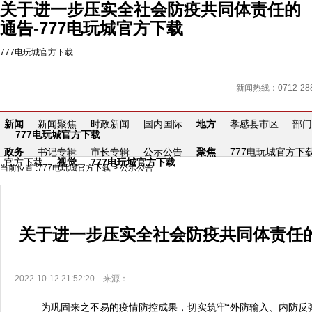
关于进一步压实全社会防疫共同体责任的
通告-777电玩城官方下载
777电玩城官方下载
新闻热线：0712-288
新闻
新闻聚焦
时政新闻
国内国际
地方
孝感县市区
部门
777电玩城官方下载
政务
书记专辑
市长专辑
公示公告
聚焦
777电玩城官方下
官方下载
视觉
777电玩城官方下载
当前位置 :
777电玩城官方下载
>
公示公告
关于进一步压实全社会防疫共同体责任
2022-10-12 21:52:20 来源：
为巩固来之不易的疫情防控成果，切实筑牢“外防输入、内防反弹