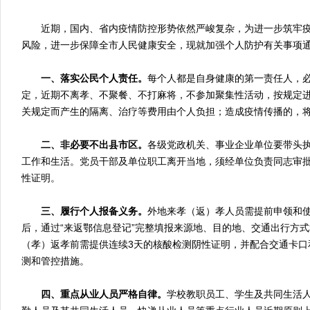
近期，国内、省内疫情防控形势依然严峻复杂，为进一步筑牢疫
风险，进一步保障全市人民健康安全，现就加强个人防护有关事项
一、
落实
公民个人责任。
每个人都是自身健康的第一责任人，
定，近期不离孝、不聚餐、不打麻将，不参加聚集性活动，按规定
关规定而产生的隔离、治疗等费用由个人负担；造成疫情传播的，
二、非必要不出县市区。
各级党政机关、事业企业单位要带头
工作和生活。党员干部及单位职工离开当地，须经单位负责同志审批
性证明。
三、履行个人报备义务。
外地来孝（返）孝人员需提前申领和
后，通过“来返鄂信息登记”完整填报来源地、目的地、交通出行方
（孝）返孝前需提供连续3天的核酸检测阴性证明，并配合交通卡口
测和管控措施。
四、
重点从业人员严格自律
。
学校教职员工、学生及共同生活