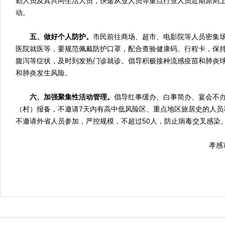
勤人员及其共同生活人员，快递从业人员等重点行业人员近期原则
动。
五、做好个人防护。
市民前往商场、超市、电影院等人员密集
医院就医等，要规范佩戴防护口罩，配合查验健康码、行程卡，保
腹泻等症状，及时到发热门诊就诊。倡导积极接种流感疫苗和肺炎
和肺炎发生风险。
六、加强聚集性活动管理。
倡导红事缓办、白事简办、宴会不
（村）报备，不邀请7天内有高中低风险区、重点地区旅居史的人员
不邀请外省人员参加，严控规模，不超过50人，防止病毒交叉感染
孝感市