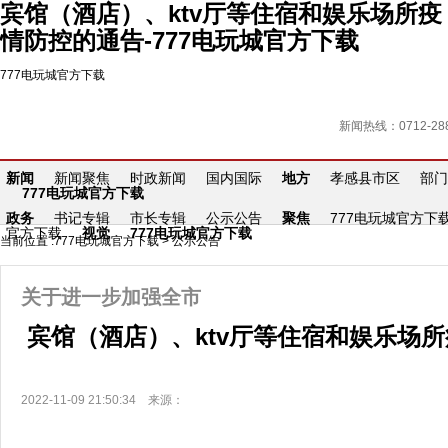
宾馆（酒店）、ktv厅等住宿和娱乐场所疫
情防控的通告-777电玩城官方下载
777电玩城官方下载
新闻热线：0712-288
新闻
新闻聚焦
时政新闻
国内国际
地方
孝感县市区
部门
777电玩城官方下载
政务
书记专辑
市长专辑
公示公告
聚焦
777电玩城官方下
官方下载
视觉
777电玩城官方下载
当前位置 :
777电玩城官方下载
>
公示公告
关于进一步加强全市
宾馆（酒店）、ktv厅等住宿和娱乐场
2022-11-09 21:50:34 来源：