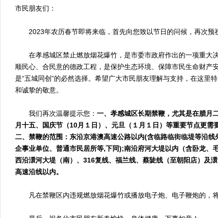
市民朋友们：
2023年农历春节即将来临，首先向您致以节日的问候，再次预
在孝感城区禁止燃放烟花爆竹，是市委市政府作出的一项重大决定
顺民心、合民意的德政工程，是保护生态环境、保障市民生命财产
是“五城同创”的必然选择。希望广大市民朋友理解与支持，在这里
和诚挚的敬意。
我们再次温馨提示您：
一、
孝感
城区
长期禁鞭，
尤其是在腊月
月十五、国庆节（
1
0
月１日）、元旦（１月１日）等重要节点
更需
二、禁鞭的范围：东沿京港澳高速公路以内(含临路临街临堤等沿线外
企事业单位、普通市民居所等,下同);南沿府河大堤以内（含卧龙、
西沿澴河大堤（南）、316复线、福兰线、蔡陡线（至朝阳店）及澴
高速沿线以内。
凡在禁鞭区内违规燃放烟花爆竹或播放电子炮、电子鞭炮的，将