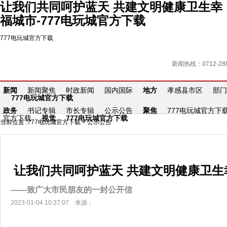
让我们共同呵护蓝天 共建文明健康卫生幸
福城市-777电玩城官方下载
777电玩城官方下载
新闻热线：0712-288
新闻
新闻聚焦
时政新闻
国内国际
地方
孝感县市区
部门
777电玩城官方下载
政务
书记专辑
市长专辑
公示公告
聚焦
777电玩城官方下
官方下载
视觉
777电玩城官方下载
当前位置 :
777电玩城官方下载
>
公示公告
让我们共同呵护蓝天 共建文明健康卫生
——致广大市民朋友的一封公开信
2023-01-04 10:37:07 来源：