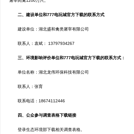
屠宰肉禽1200万只。
二、建设单位和777电玩城官方下载的联系方式
建设单位：湖北盛和禽类屠宰有限公司
联系人：袁斌： 13797934267
三、环境影响评价单位和777电玩城官方下载的联系方式：
单位名称：湖北龙伟环保科技有限公司
联系人：张育
联系电话：18674112446
四、公众参与调查表格下载链接
登录生态环境部下载相关调查表格。