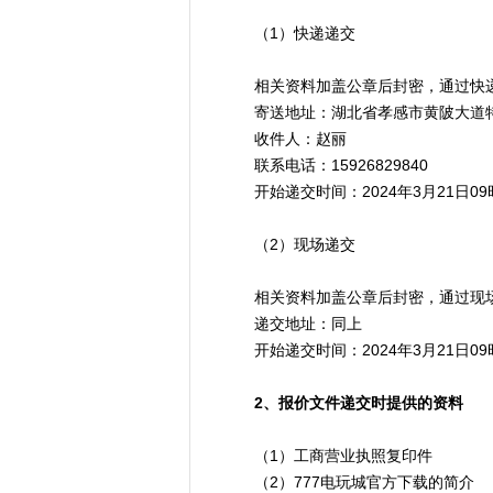
（1）快递递交
相关资料加盖公章后封密，通过快
寄送地址：湖北省孝感市黄陂大道特
收件人：赵丽
联系电话：15926829840
开始递交时间：2024年3月21日09时0
（2）现场递交
相关资料加盖公章后封密，通过现
递交地址：同上
开始递交时间：2024年3月21日09时0
2
、报价文件递交时提供的资料
（1）工商营业执照复印件
（2）777电玩城官方下载的简介