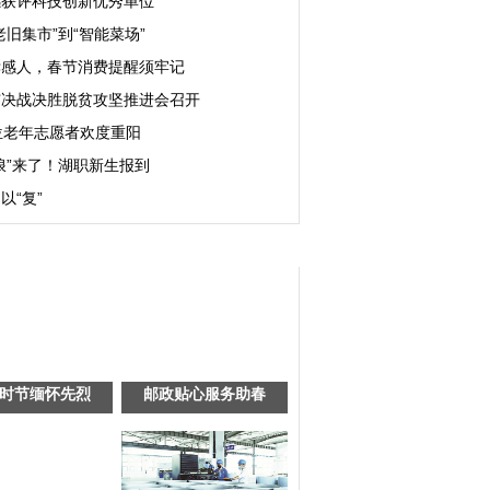
感获评科技创新优秀单位
老旧集市”到“智能菜场”
孝感人，春节消费提醒须牢记
市决战决胜脱贫攻坚推进会召开
位老年志愿者欢度重阳
浪”来了！湖职新生报到
以“复”
时节缅怀先烈
邮政贴心服务助春