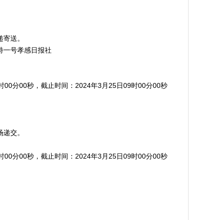
递寄送。
一号孝感日报社
0分00秒，截止时间：2024年3月25日09时00分00秒
场递交。
0分00秒，截止时间：2024年3月25日09时00分00秒