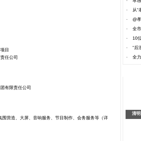
·
孝
·
从“
·
@
·
全
·
10
·
“后
项目
·
全力
责任公司
团有限责任公司
清明
围营造、大屏、音响服务、节目制作、会务服务等（详
）