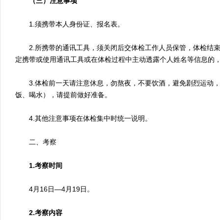
（三）注意事项
1.须携带本人身份证、报名表。
2.所携带的通讯工具，须关闭后交体检工作人员保管，体检结束
定携带或使用通讯工具或在体检过程中主动透露个人姓名等信息的
3.体检前一天请注意休息，勿熬夜，不要饮酒，避免剧烈运动，
饭、喝水），请提前做好准备。
4.其他注意事项在体检集中时统一说明。
二、考察
1.考察时间
4月16日—4月19日。
2.考察内容