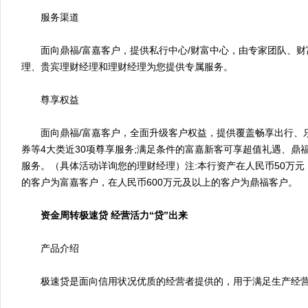
服务渠道
面向鼎福/富嘉客户，提供私行中心/财富中心，由专家团队、财
理、贵宾理财经理和理财经理为您提供专属服务。
尊享权益
面向鼎福/富嘉客户，全面升级客户权益，提供覆盖畅享出行、
券等4大类近30项尊享服务;满足条件的富嘉新客可享超值礼遇、鼎
服务。（具体活动详询您的理财经理）注:本行资产在人民币50万元
的客户为富嘉客户，在人民币600万元及以上的客户为鼎福客户。
资金周转极速贷 经营活力“贷”出来
产品介绍
极速贷是面向信用状况优质的经营者提供的，用于满足生产经营