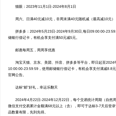
猫眼：2023年11月1日-2024年8月1日
周六、日满40元减10元，非周末满40元随机减（最高减10元）
拼多多：2024年5月23日-2024年9月30日,每日09:00:00-23
储银行借记卡，有机会享支付满50元减5元。
邮惠每周五，周周享优惠
淘宝天猫、京东、美团、抖音、拼多多等平台，即日起至2024年
10:00:00-23:59:59，使用邮储银行借记卡，有机会享支付满减8
官网公告。
达标“邮”好礼，幸运乐翻天
2024年4月22日-2024年12月22日，每个交易统计周期（自
微信支付交易累计金额满68元以上（含），即可于达标3-7天后登录
品数量有限，先到先得。