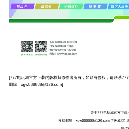
[777电玩城官方下载的版权归原作者所有，如疑有侵权，请联系77
删除，
xgw888888@126.com
]
关于777电玩城官方下载
投稿邮箱：xgw888888#126.com (#改成@)
建议