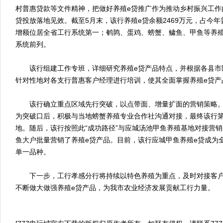
村普惠贷款等文件精神，把做好养殖e贷推广作为推动乡村振兴工作
贷投放落地见效。截至5月末，该行养殖e贷余额2469万元，占今年
增额位居全省工行系统第一；鹌鹑、蛋鸡、螃蟹、鳙鱼、甲鱼等养殖
系统前列。
该行组建工作专班，详细研究养殖e贷产品特点，并根据各县市
针对性地对各支行普惠客户经理进行培训，使其全面掌握养殖e贷产
该行确立重点区域先行突破，以点带面、增量扩面的营销策略。
为突破口后，积极与当地螃蟹养殖专业合作社沟通对接，最终该行第
地。随后，该行按照此“成功路径”与应城汤池甲鱼养殖基地对接营
鱼大户批量营销了养殖e贷产品。目前，该行应城甲鱼养殖e贷成为
单一品种。
下一步，工行孝感分行将持续以特色养殖为重点，及时对接客户
不断做大做强养殖e贷产品，为我市农业经济发展贡献工行力量。