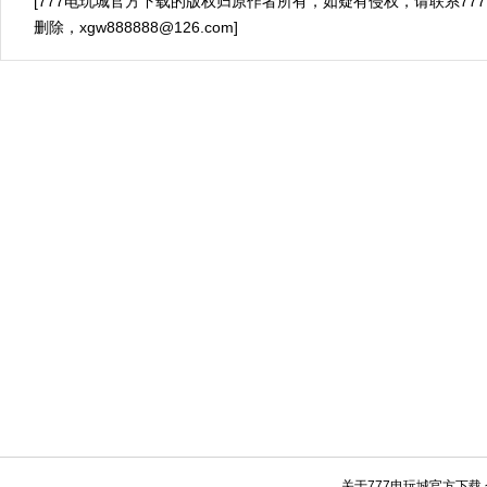
[777电玩城官方下载的版权归原作者所有，如疑有侵权，请联系77
删除，
xgw888888@126.com
]
关于777电玩城官方下载