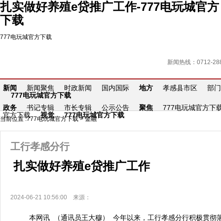
扎实做好养殖e贷推广工作-777电玩城官方
下载
777电玩城官方下载
新闻热线：0712-288
新闻
新闻聚焦
时政新闻
国内国际
地方
孝感县市区
部门
777电玩城官方下载
政务
书记专辑
市长专辑
公示公告
聚焦
777电玩城官方下
官方下载
视觉
777电玩城官方下载
当前位置 :
777电玩城官方下载
>
金融
工行孝感分行
扎实做好养殖e贷推广工作
2024-06-21 10:56:00 来源：
本网讯 （通讯员王大穆） 今年以来，工行孝感分行积极贯彻