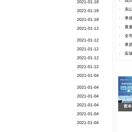
·
我
2021-01-18
·
东
2021-01-18
·
孝
2021-01-18
·
黄
2021-01-12
·
全市
2021-01-12
·
孝
2021-01-12
·
应
2021-01-12
2021-01-12
2021-01-04
2021-01-04
2021-01-04
2021-01-04
资本
2021-01-04
2021-01-04