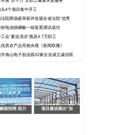
市开展“百千万”女职工健康关爱服务
山头4个项目集中开工
感法院两场庭审获评首届全省法院“优秀
麦岭电池级磷酸一铵装置调试成功
工会“夏送清凉”惠及4.7万职工
昌优质农产品亮相央视《新闻联播》
城市海山电子创业园32家企业成立诚信联
赋能招商 助力
项目建设跑出“加