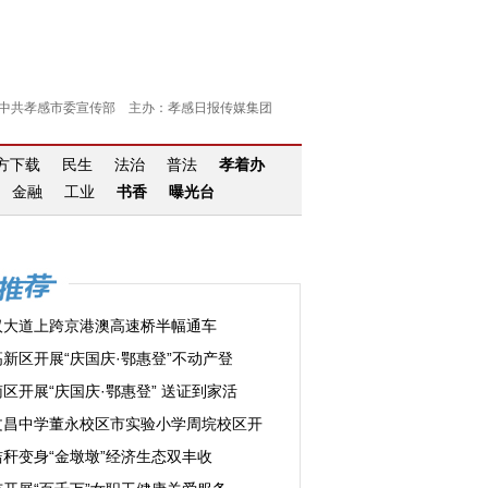
中共孝感市委宣传部 主办：孝感日报传媒集团
官方下载
民生
法治
普法
孝着办
金融
工业
书香
曝光台
汉大道上跨京港澳高速桥半幅通车
高新区开展“庆国庆·鄂惠登”不动产登
区开展“庆国庆·鄂惠登” 送证到家活
文昌中学董永校区市实验小学周垸校区开
秸秆变身“金墩墩”经济生态双丰收