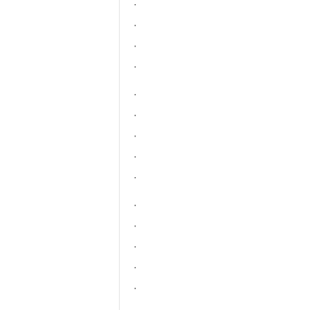
·
·
·
·
·
·
·
·
·
·
·
·
·
·