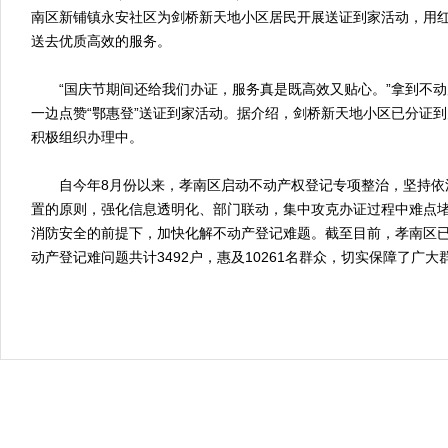
南区新铺镇永安社区为剑桥新天地小区居民开展送证到家活动，用
送去优质高效的服务。
“国庆节期间还给我们办证，服务真是既高效又贴心。”拿到不动
一边点赞“鄂惠登”送证到家活动。据介绍，剑桥新天地小区已分证到
积极组织办理中。
自今年8月份以来，孝南区启动不动产权登记专项整治，坚持依
置的原则，强化信息透明化、部门联动，集中攻克办证过程中难点
消防安全的前提下，加快化解不动产登记难题。截至目前，孝南区
动产登记难问题共计3492户，惠及10261名群众，切实保障了广