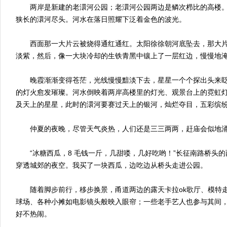
两岸是新建的老澴河公园；老澴河公园两边是鳞次栉比的高楼。
狭长的澴河尽头。河水在落日照耀下泛着金色的波光。
西面那一大片云被烧得通红通红。太阳徐徐朝河底坠去，那大片
淡紫，然后，像一大块冷却的生铁青黑中镶上了一层红边，慢慢地
晚霞渐渐变得苍茫，光线慢慢黯淡下去，星星一个个探出头来眨
的灯火愈发璀璨。河水倒映着两岸高楼里的灯光、观景台上的霓虹
及天上的星星，此时的澴河要赛过天上的银河，灿烂夺目，五彩缤
仲夏的夜晚，尽管天气炎热，人们还是三三两两，赶庙会似地涌
“冰糖西瓜，8 毛钱一斤，几甜喽，几好吃哟！”长征南路桥头的
穿透城郊的夜空。我买了一块西瓜，边吃边从桥头走进公园。
随着脚步前行，移步换景，甬道两边的露天卡拉ok歌厅、模特走
球场、各种小摊如电影镜头般映入眼帘；一些老手艺人也参与其间
好不热闹。