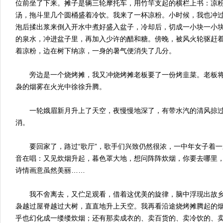
位前坐了下来。摊子是辆三轮摩托车，用竹竿支起的横栏上书：凉
汤，拖斗里几个圆桶盛着冷饮。我来了一杯凉粉。小时候，我也冲
泡后揉出浆来倒入开水中煮好盛入盆子，冷却后，切成一小块一小
的泉水，冲进盆子里，再加入少许的醋和糖。傍晚，被风火轮驱赶
着凉粉，边在树下纳凉，一身的暑气便消失了几分。
旁边是一个烧烤摊，我又冲烧烤摊老板要了一份烤韭菜。老板将
袅的烟雾在火光中徐徐升腾。
一轮娥眉新月升上了天空，夜慢慢地深了，有带水汽的清风掠过
消。
要回家了，路过“歌厅”，歌手们兴致仍然很浓，一中年女子着一
音在唱：又见炊烟升起，暮色罩大地，想问阵阵炊烟，你要去哪里
诗情画意虽然美丽……
我不舍离去，又伫足观看，借着这优美的旋律，脑中浮现出故乡
袅越过屋脊越过大树，直直地升上天空。我再看沿途烧烤摊腾起的
乎也幻化成一缕缕炊烟；还有那卖成衣的、卖百货的、卖冷饮的、