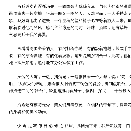
西瓜叫卖声逐渐消失，一阵阵歌声飘荡入耳，与歌声伴奏的是震
甬道南边一片空地上坐着一圈又一圈的人。人群里面，一人手持麦
歌。我好奇地走了进去，一个空着的塑料椅子似在等着故人归来。
吹着吹过他们的风，感到丝丝凉意的同时，汗味，酒味，还有草坪
气息充斥于我的鼻翼。
再看看周围坐着的人，有的打着赤膊，有的趿着拖鞋，甚或手中
装，有的穿着皮鞋，有的化着淡妆。这里是城乡结合部，此前，他
地上挥汗如雨，也可能在办公室伏案工作。
身旁的大婶，一边手摇蒲扇，一边推搡着一位大叔，说：“去，
听。”大叔受到鼓励，露着被太阳晒成古铜色的臂膀，走到点歌台。
婶滑进中间的“舞台”，轻盈地扭动着身子，慢四、探戈……十分投
沿途还有模特走秀，美女们身着旗袍，在领队的带领下，撑着花
的身姿和优美的动作。
快 走 是 我 每 日 必 修 之 功课。几圈走下来，我汗流浃背