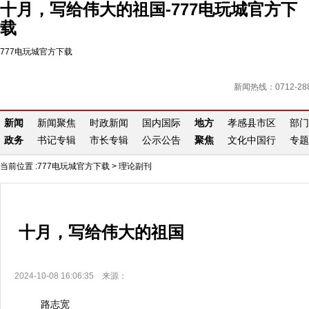
十月，写给伟大的祖国-777电玩城官方下
载
777电玩城官方下载
新闻热线：0712-288
新闻
新闻聚焦
时政新闻
国内国际
地方
孝感县市区
部门
政务
书记专辑
市长专辑
公示公告
聚焦
文化中国行
专题
当前位置 :
777电玩城官方下载
>
理论副刊
十月，写给伟大的祖国
2024-10-08 16:06:35 来源：
路志宽