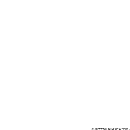
关于777电玩城官方下载