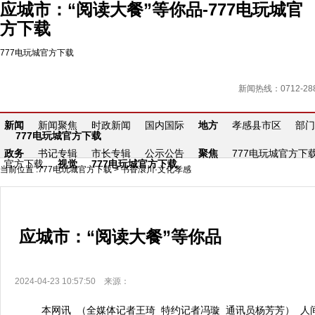
应城市：“阅读大餐”等你品-777电玩城官
方下载
777电玩城官方下载
新闻热线：0712-288
新闻
新闻聚焦
时政新闻
国内国际
地方
孝感县市区
部门
777电玩城官方下载
政务
书记专辑
市长专辑
公示公告
聚焦
777电玩城官方下
官方下载
视觉
777电玩城官方下载
当前位置 :
777电玩城官方下载
>
书香澴川·文化孝感
应城市：“阅读大餐”等你品
2024-04-23 10:57:50 来源：
本网讯 （全媒体记者王琦 特约记者冯璇 通讯员杨芳芳） 人