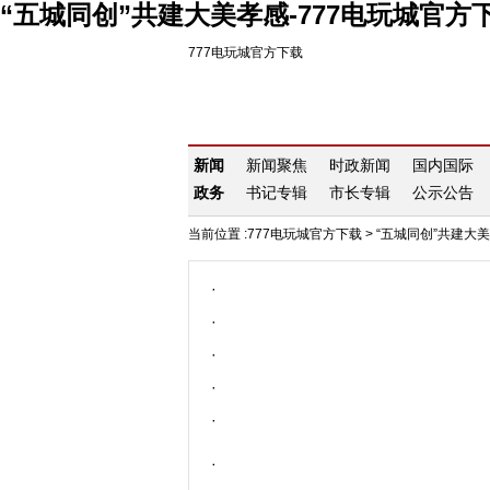
“五城同创”共建大美孝感-777电玩城官方
777电玩城官方下载
新闻
新闻聚焦
时政新闻
国内国际
政务
书记专辑
市长专辑
公示公告
当前位置 :
777电玩城官方下载
>
“五城同创”共建大
·
·
·
·
·
·