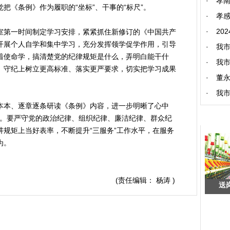
·
孝南
把《条例》作为履职的“坐标”、干事的“标尺”。
·
孝
·
20
第一时间制定学习安排，紧紧抓住新修订的《中国共产
开展个人自学和集中学习，充分发挥领学促学作用，引导
·
我
着使命学，搞清楚党的纪律规矩是什么，弄明白能干什
·
我市
、守纪上树立更高标准、落实更严要求，切实把学习成果
·
董永
·
我
本、逐章逐条研读《条例》内容，进一步明晰了心中
很深。要严守党的政治纪律、组织纪律、廉洁纪律、群众纪
规矩上当好表率，不断提升“三服务”工作水平，在服务
为。
(责任编辑： 杨涛 )
送