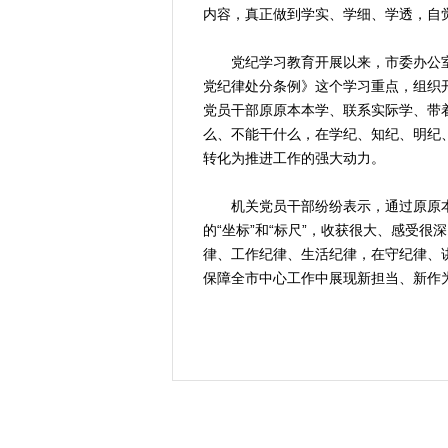
内容，真正做到学实、学细、学透，自觉
党纪学习教育开展以来，市委办公室
党纪律处分条例》这个学习重点，组织
党员干部原原本本学、联系实际学、带
么、不能干什么，在学纪、知纪、明纪
转化为推进工作的强大动力。
机关党员干部纷纷表示，通过原原本
的“坐标”和“标尺”，收获很大、感受
律、工作纪律、生活纪律，在守纪律、讲
保障全市中心工作中展现新担当、新作