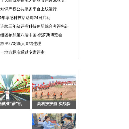
十大降成本措施为企业节约近30亿元
感知识产权公共服务平台上线运行
24年孝感科技活动周24日启动
市连续三年获评省科技创新综合考评先进
组团参加第八届中国-俄罗斯博览会
故里27对新人喜结连理
市一地方标准通过专家评审
岗就业“薪”机
高科技护航 实战保