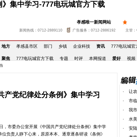
》集中学习-777电玩城官方下载
孝感唯一新闻网站
新闻热线：0712-2889110
广告服务：0712-2886192
主管：
地方
孝感县市区
部门
乡镇
企业科技
资讯
777电玩城
聚焦
777电玩城官方下载
专题
时评
本网报道
爱好
视频
当
·
让农
共产党纪律处分条例》集中学习
·
市临
·
我
·
水美
日，市委办公室开展《中国共产党纪律处分条例》集中学
·
安陆
单位负责人静下心来，原原本本、逐章逐条研读《条例》