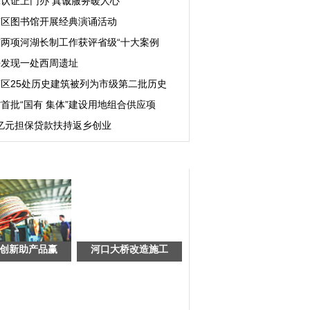
认证上门办 真诚服务暖人心
南区图书馆开展经典演诵活动
市两项河湖长制工作获评省级“十大案例
悟发现一处西周遗址
区25处历史建筑被列为市级第二批历史
首批“国有 集体”建设用地组合供应项
6亿元担保贷款扶持返乡创业
创新助产品赢
河口大桥改造施工