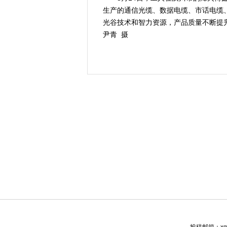
生产的通信光缆、数据电缆、市话电缆
光谷技术和智力资源，产品质量不断提
尹青 摄