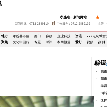
载
孝感唯一新闻网站
新闻热线：0712-2889110
广告服务：0712-2886192
主管：
地方
孝感县市区
部门
乡镇
企业科技
资讯
777电玩城
聚焦
文化中国行
专题
时评
本网报道
爱好
视频
副刊
·
我市
·
我市
·
孝昌
·
“孝
·
医保