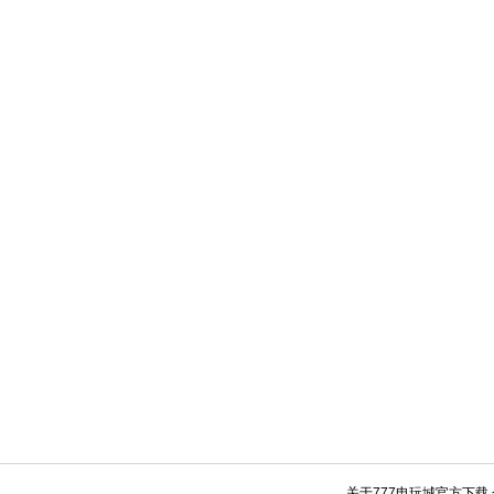
关于777电玩城官方下载