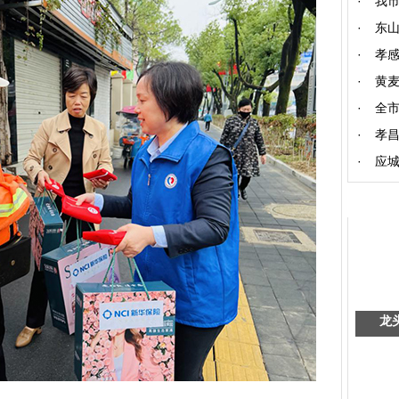
·
我市
·
东山
·
孝
·
黄
·
全市
·
孝
·
应城
龙