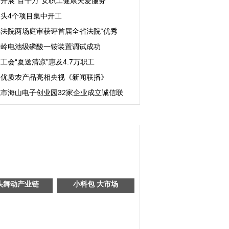
开展“百千万”女职工健康关爱服务
头4个项目集中开工
感法院两场庭审获评首届全省法院“优秀
麦岭电池级磷酸一铵装置调试成功
工会“夏送清凉”惠及4.7万职工
昌优质农产品亮相央视《新闻联播》
市海山电子创业园32家企业成立诚信联
头舞动产业链
小料包 大市场