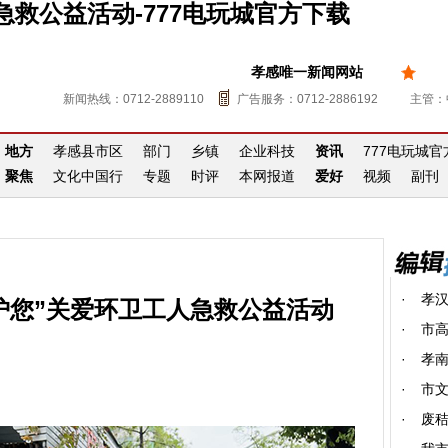
急救公益活动-777电玩城官方下载
孝感唯一新闻网站
新闻热线：0712-2889110
广告服务：0712-2886192
主管：
地方
孝感县市区
部门
乡镇
企业科技
资讯
777电玩城
聚焦
文化中国行
专题
时评
本网报道
爱好
视频
副刊
·
孝
护您”关爱环卫工人急救公益活动
·
市高
·
孝南
·
市
·
废秸