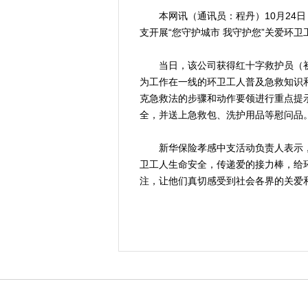
本网讯（通讯员：程丹）10月24日
支开展“您守护城市 我守护您”关爱环
当日，该公司获得红十字救护员（初
为工作在一线的环卫工人普及急救知识
克急救法的步骤和动作要领进行重点提
全，并送上急救包、洗护用品等慰问品
新华保险孝感中支活动负责人表示，
卫工人生命安全，传递爱的接力棒，给
注，让他们真切感受到社会各界的关爱