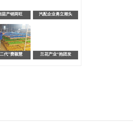
孢菇产销两旺
汽配企业勇立潮头
创二代”费颖慧
兰花产业“抱团发