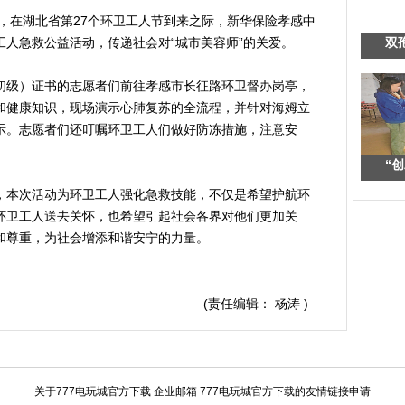
，在湖北省第27个环卫工人节到来之际，新华保险孝感中
卫工人急救公益活动，传递社会对“城市美容师”的关爱。
双
级）证书的志愿者们前往孝感市长征路环卫督办岗亭，
和健康知识，现场演示心肺复苏的全流程，并针对海姆立
示。志愿者们还叮嘱环卫工人们做好防冻措施，注意安
。
“
本次活动为环卫工人强化急救技能，不仅是希望护航环
环卫工人送去关怀，也希望引起社会各界对他们更加关
和尊重，为社会增添和谐安宁的力量。
(责任编辑： 杨涛 )
关于777电玩城官方下载
企业邮箱 777电玩城官方下载的友情链接申请