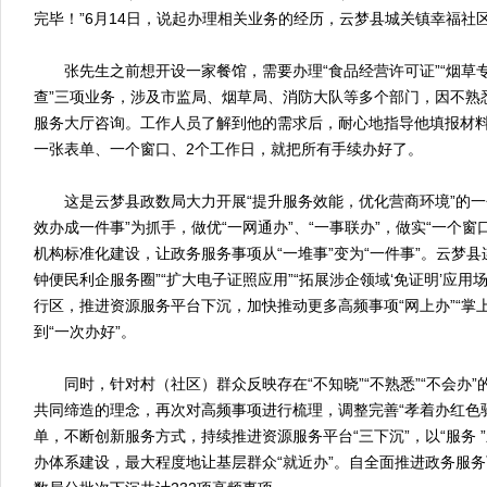
完毕！”6月14日，说起办理相关业务的经历，云梦县城关镇幸福社
张先生之前想开设一家餐馆，需要办理“食品经营许可证”“烟草专
查”三项业务，涉及市监局、烟草局、消防大队等多个部门，因不熟
服务大厅咨询。工作人员了解到他的需求后，耐心地指导他填报材
一张表单、一个窗口、2个工作日，就把所有手续办好了。
这是云梦县政数局大力开展“提升服务效能，优化营商环境”的一
效办成一件事”为抓手，做优“一网通办”、“一事联办”，做实“一个
机构标准化建设，让政务服务事项从“一堆事”变为“一件事”。云梦县
钟便民利企服务圈”“扩大电子证照应用”“拓展涉企领域‘免证明’应用
行区，推进资源服务平台下沉，加快推动更多高频事项“网上办”“掌上办
到“一次办好”。
同时，针对村（社区）群众反映存在“不知晓”“不熟悉”“不会办”
共同缔造的理念，再次对高频事项进行梳理，调整完善“孝着办红色
单，不断创新服务方式，持续推进资源服务平台“三下沉”，以“服务 
办体系建设，最大程度地让基层群众“就近办”。自全面推进政务服务